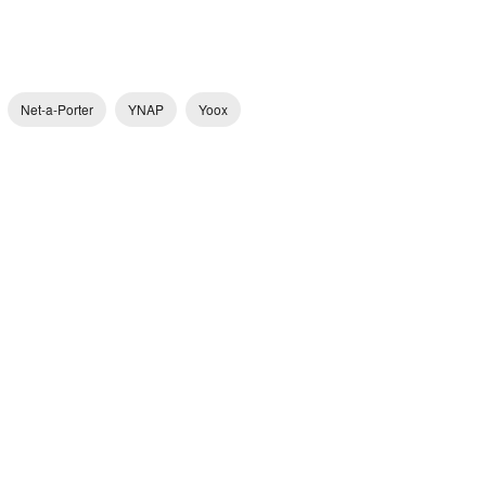
Net-a-Porter
YNAP
Yoox