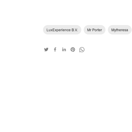
LuxExperience B.V.
Mr Porter
Mytheresa