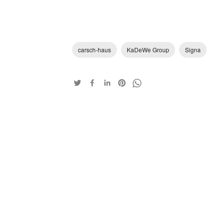
carsch-haus
KaDeWe Group
Signa