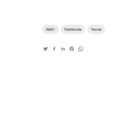
AW21
Farbtrends
Trends