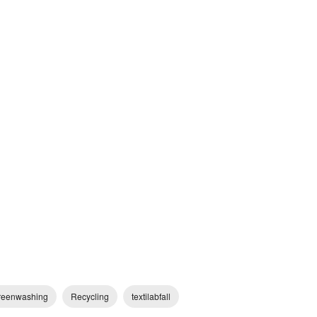
reenwashing
Recycling
textilabfall