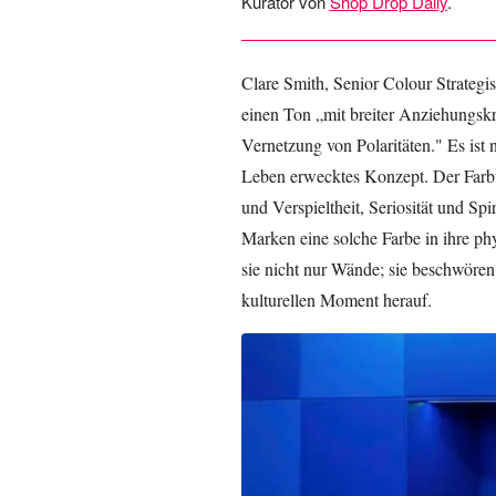
Kurator von
Shop Drop Daily
.
Clare Smith, Senior Colour Strateg
einen Ton „mit breiter Anziehungskr
Vernetzung von Polaritäten." Es ist 
Leben erwecktes Konzept. Der Farbt
und Verspieltheit, Seriosität und Sp
Marken eine solche Farbe in ihre phys
sie nicht nur Wände; sie beschwöre
kulturellen Moment herauf.