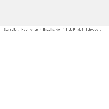
Startseite
Nachrichten
Einzelhandel
Erste Filiale in Schweden: Inditex-Marke Bershka erschließt neuen Markt