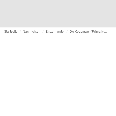
Startseite
Nachrichten
Einzelhandel
De Koopman - 'Primark-Preisniveau und Lafayette-Flair'