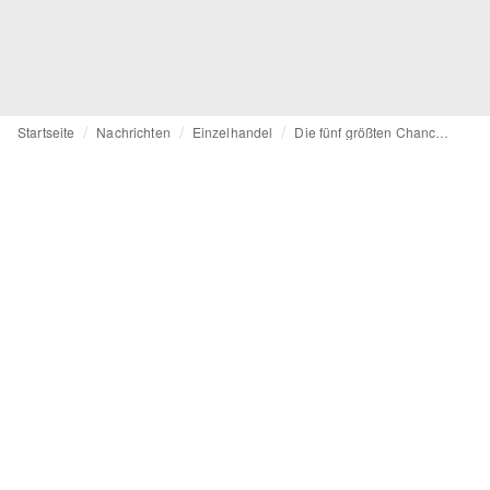
Startseite
Nachrichten
Einzelhandel
Die fünf größten Chancen für den Modehandel in einer Welt nach dem Coronavirus