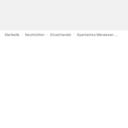
Startseite
Nachrichten
Einzelhandel
Spanisches Menswear-Label Unfeigned expandiert mit einem Laden in Paris