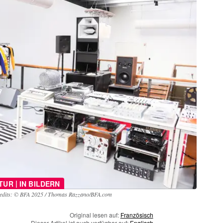
|
TUR
IN BILDERN
edits: © BFA 2025 / Thomas Razzano/BFA.com
Original lesen auf:
Französisch
Dieser Artikel ist auch verfügbar auf:
Englisch