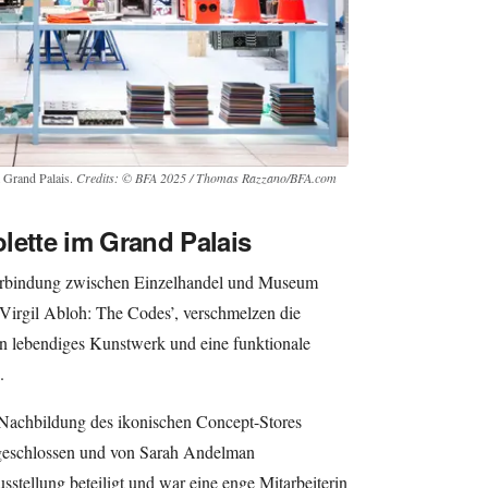
 Grand Palais.
Credits: © BFA 2025 / Thomas Razzano/BFA.com
lette im Grand Palais
 Verbindung zwischen Einzelhandel und Museum
 ‘Virgil Abloh: The Codes’, verschmelzen die
ein lebendiges Kunstwerk und eine funktionale
.
Nachbildung des ikonischen Concept-Stores
geschlossen und von Sarah Andelman
usstellung beteiligt und war eine enge Mitarbeiterin