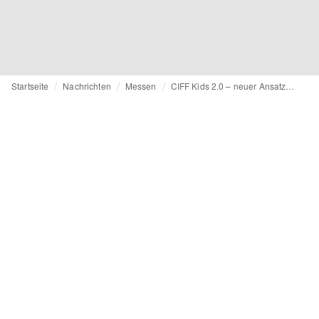
Startseite
Nachrichten
Messen
CIFF Kids 2.0 – neuer Ansatz für Kindermodemesse in Kopenhagen