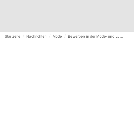
Startseite
Nachrichten
Mode
Bewerben in der Mode- und Luxusbranche: 6 Tipps von einer Personalexpertin, um sich hervorzuheben