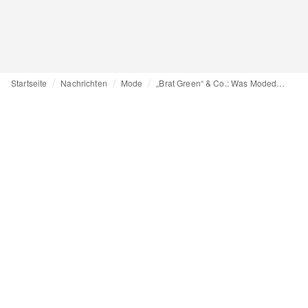
Startseite
Nachrichten
Mode
„Brat Green“ & Co.: Was Modedesigner:innen über Farbmarken wissen sollten