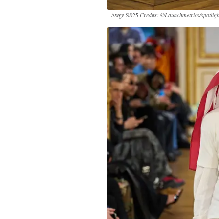
Awge SS25
Credits: ©Launchmetrics/spotligh