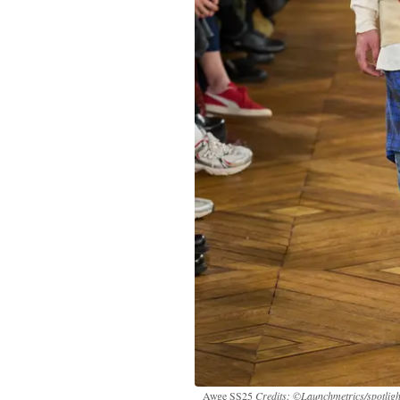
Awge SS25
Credits: ©Launchmetrics/spotligh