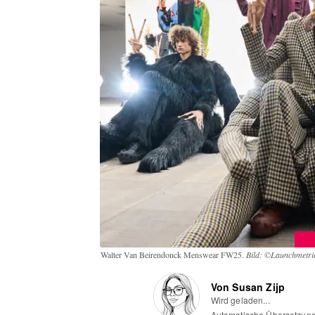
Walter Van Beirendonck Menswear FW25.
Bild: ©Launchmetric
Von Susan Zijp
Wird geladen...
Automatische Übersetzun