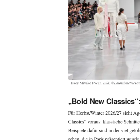
Issey Miyake FW25.
Bild: ©Launchmetrics/sp
„Bold New Classics“: 
Für Herbst/Winter 2026/27 sieht A
Classics“ voraus: klassische Schnitte
Beispiele dafür sind in der viel ge
sehen, die in Paris präsentiert wurde