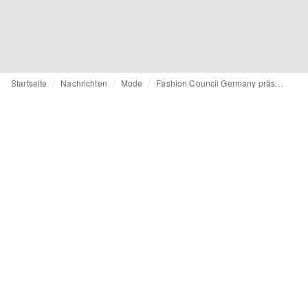
Startseite
Nachrichten
Mode
Fashion Council Germany präsentiert die Gewinner:innen von Fashion x Craft