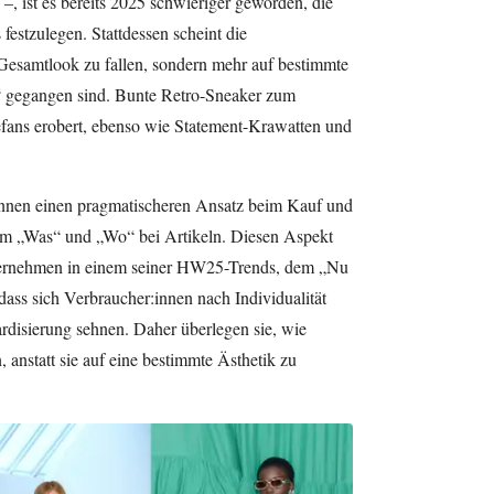
 –, ist es bereits 2025 schwieriger geworden, die
festzulegen. Stattdessen scheint die
esamtlook zu fallen, sondern mehr auf bestimmte
“ gegangen sind. Bunte Retro-Sneaker zum
fans erobert, ebenso wie Statement-Krawatten und
nen einen pragmatischeren Ansatz beim Kauf und
dem „Was“ und „Wo“ bei Artikeln. Diesen Aspekt
ternehmen in einem seiner HW25-Trends, dem „Nu
 dass sich Verbraucher:innen nach Individualität
rdisierung sehnen. Daher überlegen sie, wie
, anstatt sie auf eine bestimmte Ästhetik zu