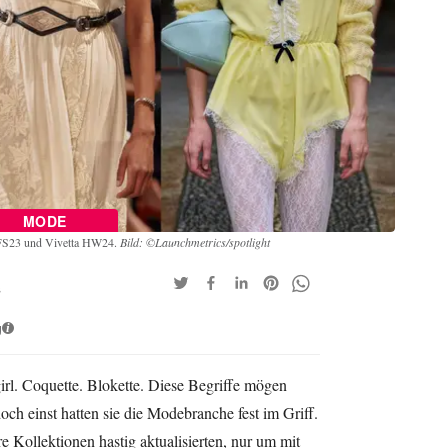
MODE
 FS23 und Vivetta HW24.
Bild: ©Launchmetrics/spotlight
s
g
i
l. Coquette. Blokette. Diese Begriffe mögen
ch einst hatten sie die Modebranche fest im Griff.
re Kollektionen hastig aktualisierten, nur um mit