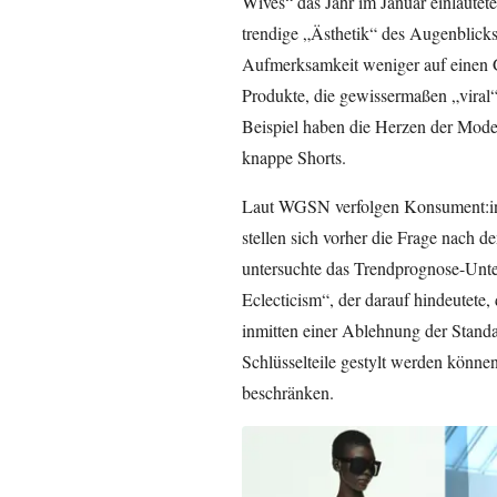
Wives“ das Jahr im Januar einläutete
trendige „Ästhetik“ des Augenblicks 
Aufmerksamkeit weniger auf einen G
Produkte, die gewissermaßen „viral
Beispiel haben die Herzen der Mode
knappe Shorts.
Laut WGSN verfolgen Konsument:in
stellen sich vorher die Frage nach 
untersuchte das Trendprognose-Un
Eclecticism“, der darauf hindeutete,
inmitten einer Ablehnung der Standa
Schlüsselteile gestylt werden können
beschränken.