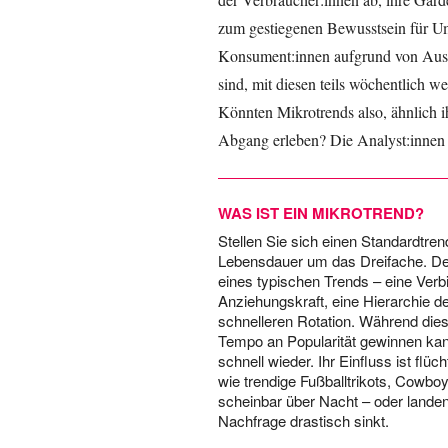
zum gestiegenen Bewusstsein für Um
Konsument:innen aufgrund von Aus
sind, mit diesen teils wöchentlich w
Könnten Mikrotrends also, ähnlich i
Abgang erleben? Die Analyst:innen
WAS IST EIN MIKROTREND?
Stellen Sie sich einen Standardtre
Lebensdauer um das Dreifache. Der
eines typischen Trends – eine Verbi
Anziehungskraft, eine Hierarchie de
schnelleren Rotation. Während di
Tempo an Popularität gewinnen kan
schnell wieder. Ihr Einfluss ist flüch
wie trendige Fußballtrikots, Cowboy
scheinbar über Nacht – oder landen
Nachfrage drastisch sinkt.