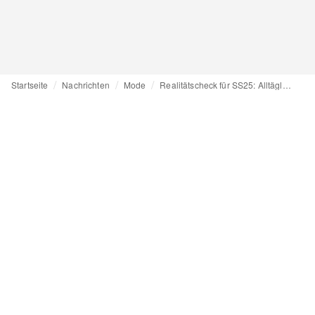
Startseite
Nachrichten
Mode
Realitätscheck für SS25: Alltägliches trifft auf Wunderliches in Mailand