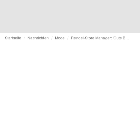
Startseite
Nachrichten
Mode
Rendel-Store Manager: 'Gute Berater:innen verkaufen nicht, sondern schaffen ein Erlebnis und eine dauerhafte Beziehung'