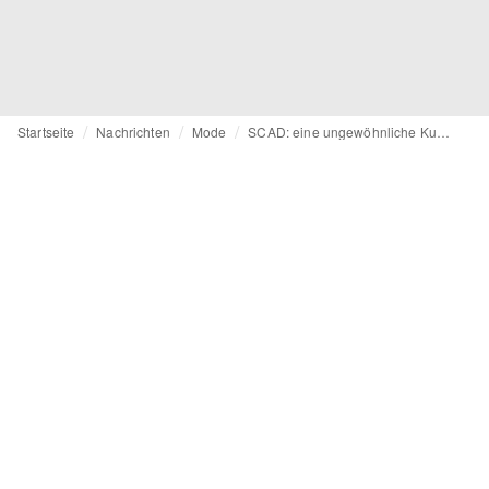
Startseite
Nachrichten
Mode
SCAD: eine ungewöhnliche Kunst- und Modeschule in Frankreich