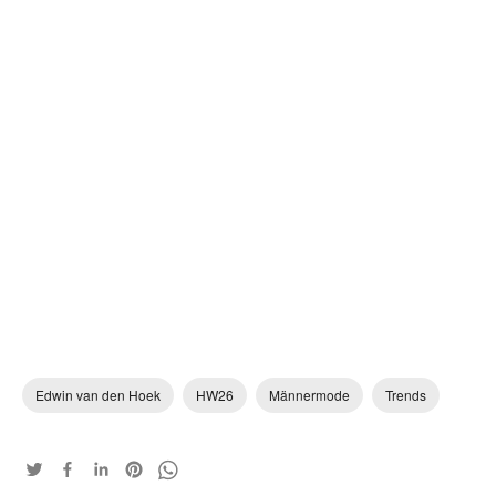
Edwin van den Hoek
HW26
Männermode
Trends