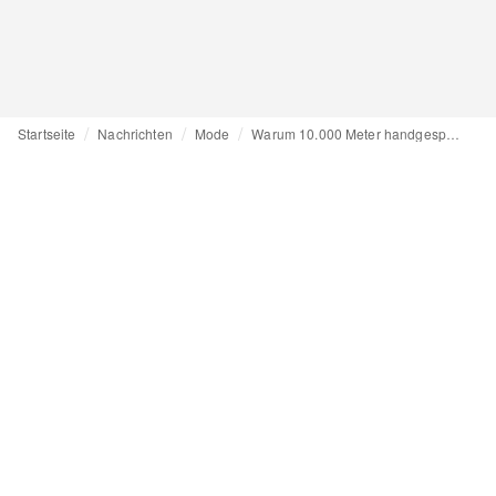
Startseite
Nachrichten
Mode
Warum 10.000 Meter handgesponnener Flachsgarn nicht für ein einziges Kleidungsstück ausreichen