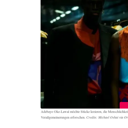
Adebayo Oke-Lawal möchte Stücke kreieren, die Menschlichkeit, I
Verallgemeinerungen erforschen.
Credits: Michael Oshai via O