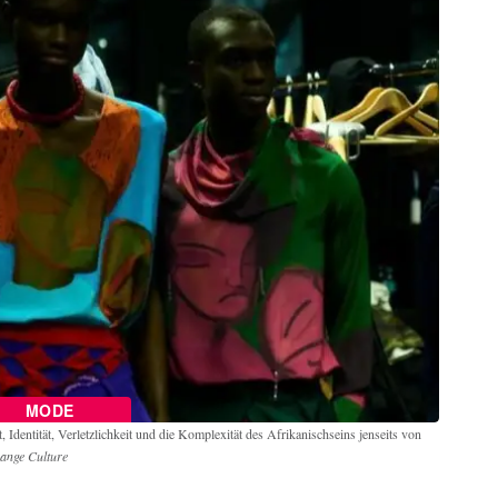
MODE
dentität, Verletzlichkeit und die Komplexität des Afrikanischseins jenseits von
range Culture