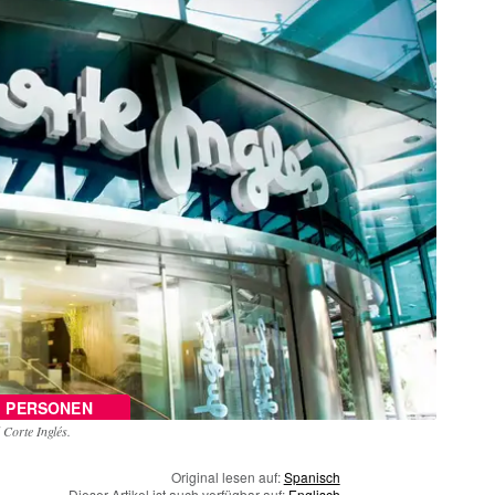
PERSONEN
l Corte Inglés.
Original lesen auf:
Spanisch
Dieser Artikel ist auch verfügbar auf:
Englisch