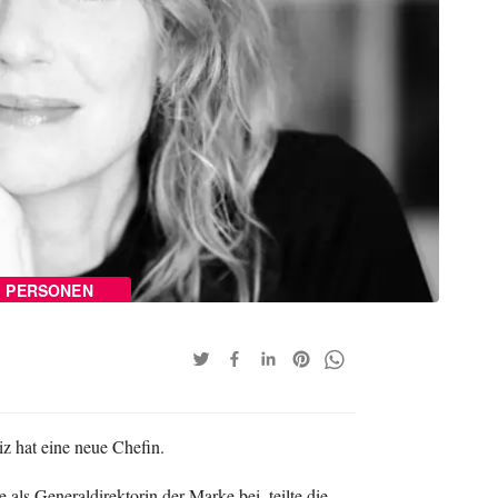
PERSONEN
 hat eine neue Chefin.
 als Generaldirektorin der Marke bei, teilte die