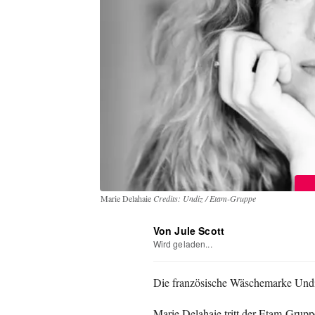
Marie Delahaie
Credits: Undiz / Etam-Gruppe
Von Jule Scott
Wird geladen...
Die französische Wäschemarke Undiz
Marie Delahaie tritt der Etam-Gruppe