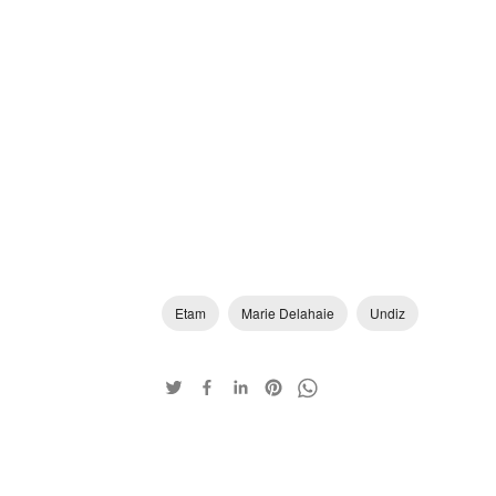
Etam
Marie Delahaie
Undiz