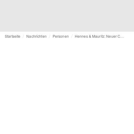
Startseite
Nachrichten
Personen
Hennes & Mauritz: Neuer Chief Information Officer kommt von Inditex