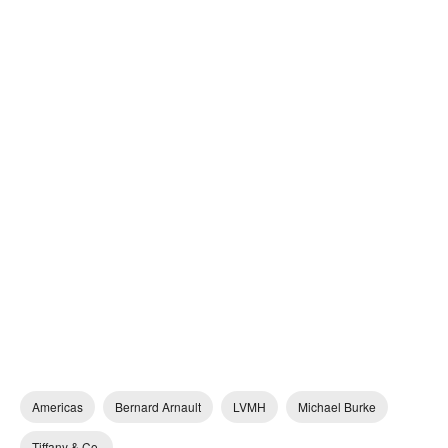
Americas
Bernard Arnault
LVMH
Michael Burke
Tiffany & Co.