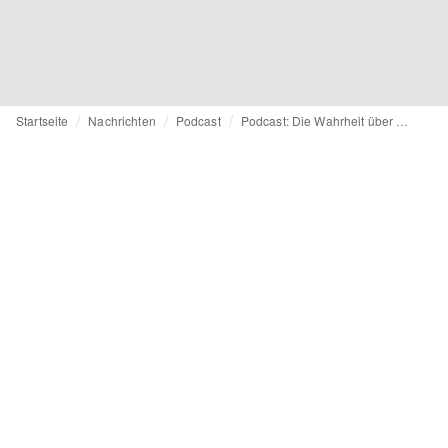
Startseite
Nachrichten
Podcast
Podcast: Die Wahrheit über KI im Einzelhandel [Englisch]