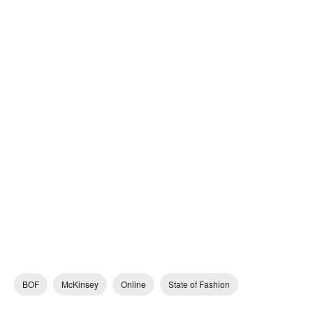
BOF
McKinsey
Online
State of Fashion