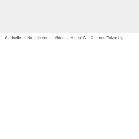
Startseite
Nachrichten
Video
Video: Wie Chanels ‘Tokyo Lights’ Filmtalente fördert