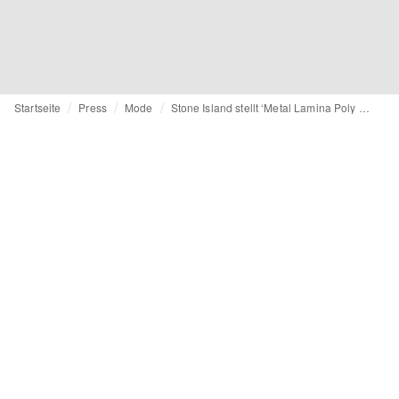
Startseite
Press
Mode
Stone Island stellt ‘Metal Lamina Poly Ripstop’ für SS26 mit dem Mixed-Martial-Arts-Kämpfer Chito Vera vor