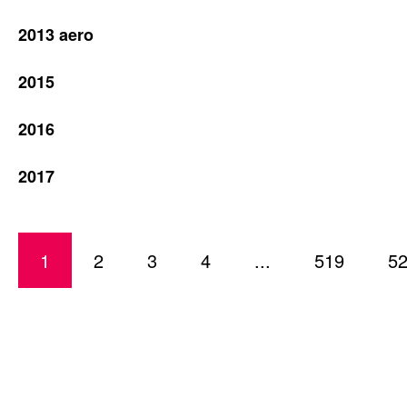
2013 aero
2015
2016
2017
1
2
3
4
...
519
5