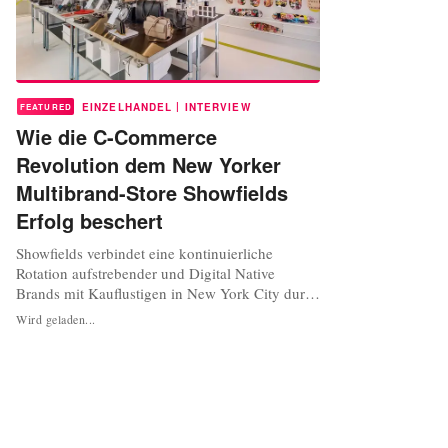
|
EINZELHANDEL
INTERVIEW
FEATURED
Wie die C-Commerce
Revolution dem New Yorker
Multibrand-Store Showfields
Erfolg beschert
Showfields verbindet eine kontinuierliche
Rotation aufstrebender und Digital Native
Brands mit Kauflustigen in New York City durch
ein eindrucksvolles Einzelhandelserlebnis. Der
Wird geladen...
innovative Multibrand-Händler, der 2018
eröffnete, nimmt in der Bond Street 11 vier
Stockwerke ein und bietet den Marken
Unterstützung bei der Erschließung des
stationä...