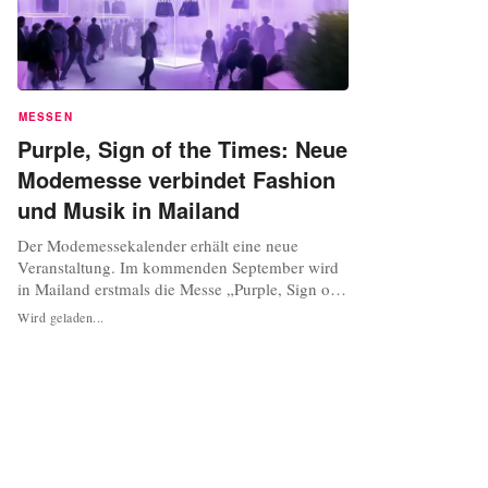
MESSEN
Purple, Sign of the Times: Neue
Modemesse verbindet Fashion
und Musik in Mailand
Der Modemessekalender erhält eine neue
Veranstaltung. Im kommenden September wird
in Mailand erstmals die Messe „Purple, Sign of
the Times“ stattfinden, wie die Veranstalter Fiera
Wird geladen...
Milano und Massimiliano Bizzi, Präsident von
M.Seventy, Gründer und Organisator der White
Show, am Mittwoch mitteilten. Vom 26. bis 28.
September 2025 wird das erste...