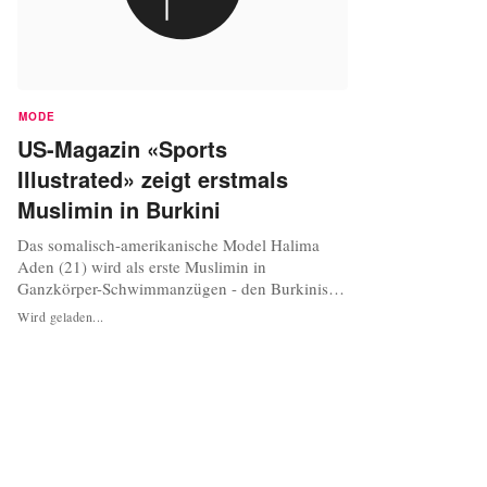
MODE
US-Magazin «Sports
Illustrated» zeigt erstmals
Muslimin in Burkini
Das somalisch-amerikanische Model Halima
Aden (21) wird als erste Muslimin in
Ganzkörper-Schwimmanzügen - den Burkinis -
und mit Hidschab in einer Sonderausgabe des
Wird geladen...
US-Magazins «Sports Illustrated» zu sehen sein.
Sie fühle sich sehr geehrt, dass sich die
Zeitschrift entschieden habe, die Schönheit zu
zeigen, die «sittsam gekleidete» Frauen besäß...