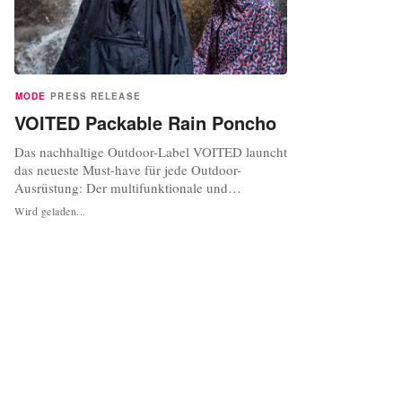
MODE
PRESS RELEASE
VOITED Packable Rain Poncho
Das nachhaltige Outdoor-Label VOITED launcht
das neueste Must-have für jede Outdoor-
Ausrüstung: Der multifunktionale und
verstaubare VOITED Packable Rain Poncho ist
Wird geladen...
der ideale Begleiter für unberechenbare
Regentage und wurde speziell für Abenteuer in
der Stadt und verschiedene Outdoor-Aktivitäten
entwickelt. Das wasserfeste und atmungsaktive...