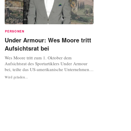
PERSONEN
Under Armour: Wes Moore tritt
Aufsichtsrat bei
Wes Moore tritt zum 1. Oktober dem
Aufsichtsrat des Sportartiklers Under Armour
bei, teilte das US-amerikanische Unternehmen
am Donnerstag mit. Der 41-jährige ist
Wird geladen...
Geschäftsführer der Robin Hood Foundation,
einer gemeinnützigen Organisation zur
Bekämpfung der Armut. Die wohltätige
Organisation zählt zu einer der bedeutendsten in
New York City. „...