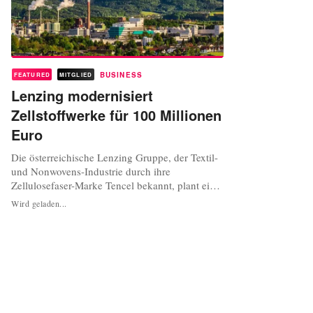
BUSINESS
FEATURED
MITGLIED
Lenzing modernisiert
Zellstoffwerke für 100 Millionen
Euro
Die österreichische Lenzing Gruppe, der Textil-
und Nonwovens-Industrie durch ihre
Zellulosefaser-Marke Tencel bekannt, plant eine
Investition von 100 Millionen Euro in die
Wird geladen...
Modernisierung und den Ausbau ihrer
Faserzellstoffwerke im Stammwerk Lenzing und
im tschechischen Paskov. Eine weitere
Großinvestition "nördlich der 200 Millionen"
Euro kö...