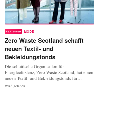
MODE
FEATURED
Zero Waste Scotland schafft
neuen Textil- und
Bekleidungsfonds
Die schottische Organisation für
Energieeffizienz, Zero Waste Scotland, hat einen
neuen Textil- und Bekleidungsfonds für
schottische Designer mit dem Ziel eingeführt,
Wird geladen...
Textilabfälle zu reduzieren. Der 'Circular
Economy Textile and Apparel Fund' ist der erste
seiner Art in Schottland und wurde so gestaltet,
dass er Textil- und Bekleidungsdesignern...