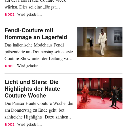
wächst. Dies sei eine „längst
überfällige“ Repräsentation für ein
Wird geladen...
MODE
Land, das hinter den Kulissen seit
langem eine wichtige Rolle spielt,
Fendi-Couture mit
sagte der neueste Newcomer, der
Hommage an Lagerfeld
indische Designer Manish Malhotra,
Das italienische Modehaus Fendi
gegenüber AFP. Der 59-jährige
präsentierte am Donnerstag seine erste
Malhotra ist nach Rahul Mishra,
Couture-Show unter der Leitung von
Gaurav Gupta...
Designerin Maria Grazia Chiuri.
Wird geladen...
MODE
Gezeigt wurde eine luxuriöse
Kollektion in Schwarz- und
Licht und Stars: Die
Cremetönen. Die Show war auch eine
Highlights der Haute
Hommage an den langjährigen
Couture Woche
Couturier Karl Lagerfeld. Die Show
Die Pariser Haute Couture Woche, die
fand in Rom statt, wo Fendi 1925
am Donnerstag zu Ende geht, bot
gegründet wurde. Unter...
zahlreiche Highlights. Dazu zählten
leuchtende Minikleider, vollständig
Wird geladen...
MODE