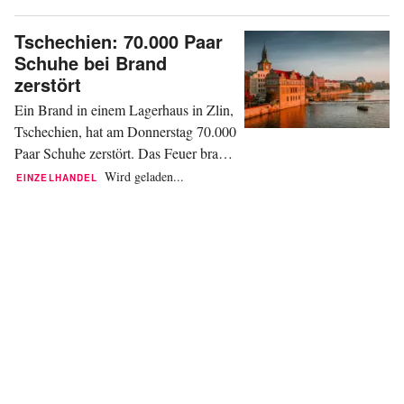
wendbare Stücke und die
Anwesenheit von Stars wie Bad
Tschechien: 70.000 Paar
Bunny oder Pedro Pascal. Hier sind
Schuhe bei Brand
fünf der bemerkenswertesten
zerstört
Momente. Ein Kleid aus Licht Die
Ein Brand in einem Lagerhaus in Zlin,
niederländische Designerin Iris Van
Tschechien, hat am Donnerstag 70.000
Herpen präsentierte...
Paar Schuhe zerstört. Das Feuer brach
auf dem Gelände des ehemaligen
Wird geladen...
EINZELHANDEL
Schuhimperiums Bata aus. Dies teilte
das herstellende Unternehmen Vasky
mit und bezifferte seine Verluste auf
sieben Millionen US-Dollar, was 6,1
Millionen Euro entspricht. Verletzt
wurde niemand, wie...