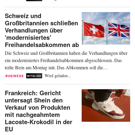
chinesische Arbeiter in Italien ausbeuteten. Zu den weiteren
untersuchten Marken gehören Brunello...
Schweiz und
Großbritannien schließen
Verhandlungen über
'modernisiertes'
Freihandelsabkommen ab
Die Schweiz und Großbritannien haben die Verhandlungen über
ein modernisiertes Freihandelsabkommen abgeschlossen. Das
teilte Bern am Montag mit. Das Abkommen soll die
Rechtssicherheit für Unternehmen in beiden Ländern stärken.
Wird geladen...
BUSINESS
MITGLIED
Nach der Entscheidung Großbritanniens im Jahr 2016, die
Europäische Union (EU) zu verlassen, schloss London 2019
Frankreich: Gericht
zügig...
untersagt Shein den
Verkauf von Produkten
mit nachgeahmtem
Lacoste-Krokodil in der
EU