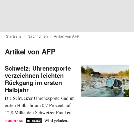
Startseite
Nachrichten
Artikel von AFP
Artikel von AFP
Schweiz: Uhrenexporte
verzeichnen leichten
Rückgang im ersten
Halbjahr
Die Schweizer Uhrenexporte sind im
ersten Halbjahr um 0,7 Prozent auf
12,8 Milliarden Schweizer Franken
(13,8 Milliarden Euro) gesunken.
Wird geladen...
BUSINESS
MITGLIED
Gründe dafür waren Einbußen auf
dem US-amerikanischen und