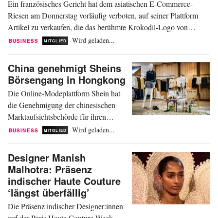
Ein französisches Gericht hat dem asiatischen E-Commerce-
Riesen am Donnerstag vorläufig verboten, auf seiner Plattform
Artikel zu verkaufen, die das berühmte Krokodil-Logo von
Lacoste zeigen. Bis zu einer endgültigen Entscheidung hat das
Wird geladen...
BUSINESS
MITGLIED
Pariser Gericht „vorläufige Maßnahmen in der gesamten
Europäischen Union ergriffen“. Ziel ist es, „die...
China genehmigt Sheins
Börsengang in Hongkong
Die Online-Modeplattform Shein hat
die Genehmigung der chinesischen
Marktaufsichtsbehörde für ihren
Antrag auf einen Börsengang in
Wird geladen...
BUSINESS
MITGLIED
Hongkong erhalten. Das geht aus einer
offiziellen Mitteilung vom Freitag
Designer Manish
hervor. Das Vorhaben des
Malhotra: Präsenz
Unternehmens, bis zu 341,6 Millionen
indischer Haute Couture
Aktien zu verkaufen und in Hongkong
‘längst überfällig’
an die Börse zu gehen, wurde
Die Präsenz indischer Designer:innen
genehmigt. Das...
auf der Paris Haute Couture Week