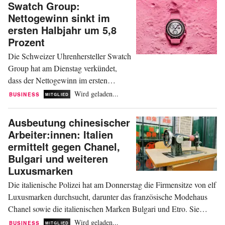
Swatch Group:
chinesischen Markt. Dies geht aus den
Nettogewinn sinkt im
Statistiken hervor, die der Verband der
ersten Halbjahr um 5,8
Schweizerischen Uhrenindustrie am
Prozent
Dienstag veröffentlichte. Im Juni...
Die Schweizer Uhrenhersteller Swatch
Group hat am Dienstag verkündet,
dass der Nettogewinn im ersten
Halbjahr um 5,8 Prozent auf 16
Wird geladen...
BUSINESS
MITGLIED
Millionen Schweizer Franken (17
Millionen Euro) zurückging. Das
Ausbeutung chinesischer
Unternehmen erklärte jedoch, dass der
Arbeiter:innen: Italien
jüngste Umsatzanstieg „eine deutliche
ermittelt gegen Chanel,
Verbesserung der Rentabilität im
Bulgari und weiteren
zweiten Halbjahr“ ermöglichen werde.
Luxusmarken
Im...
Die italienische Polizei hat am Donnerstag die Firmensitze von elf
Luxusmarken durchsucht, darunter das französische Modehaus
Chanel sowie die italienischen Marken Bulgari und Etro. Sie
stehen im Verdacht, Subunternehmer beauftragt zu haben, die
Wird geladen...
BUSINESS
MITGLIED