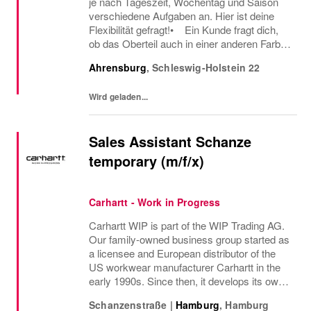
je nach Tageszeit, Wochentag und Saison
verschiedene Aufgaben an. Hier ist deine
Flexibilität gefragt!• Ein Kunde fragt dich,
ob das Oberteil auch in einer anderen Farbe
oder Größe verfügbar ist oder welcher Gürtel
Ahrensburg
,
Schleswig-Holstein
22
gut zu der neuen Hose passt – hier...
Wird geladen...
Sales Assistant Schanze
temporary (m/f/x)
Carhartt - Work in Progress
Carhartt WIP is part of the WIP Trading AG.
Our family-owned business group started as
a licensee and European distributor of the
US workwear manufacturer Carhartt in the
early 1990s. Since then, it develops its own
collections based on workwear originals.
Schanzenstraße
|
Hamburg
,
Hamburg