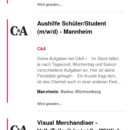
Wird geladen...
Aushilfe Schüler/Student
(m/w/d) - Mannheim
C&A
Deine Aufgaben bei C&A • Im Store fallen
je nach Tageszeit, Wochentag und Saison
verschiedene Aufgaben an. Hier ist deine
Flexibilität gefragt!• Ein Kunde fragt dich,
ob das Oberteil auch in einer anderen Farbe
oder Größe verfügbar ist oder welcher Gürtel
Mannheim
,
Baden-Württemberg
gut zu der neuen Hose passt – hier...
Wird geladen...
Visual Merchandiser -