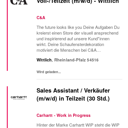
Voll-/Teilzeit (m/w/d) - Wittlich
C&A
The future looks like you Deine Aufgaben Du
kreierst einen Store der visuell ansprechend
und inspirierend auf unsere Kund*innen
wirkt. Deine Schaufensterdekoration
motiviert die Menschen bei C&A
einzukaufen. Darüber hinaus coachst du
Wittlich
,
Rheinland-Pfalz
54516
deine Kolleg*innen aus dem Verkauf an,
sodass sie dich bei der...
Wird geladen...
Sales Assistant / Verkäufer
(m/w/d) in Teilzeit (30 Std.)
Carhartt - Work in Progress
Hinter der Marke Carhartt WIP steht die WIP