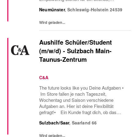
ehrliches und positives Miteinander, in dem
Neumünster
,
Schleswig-Holstein
24539
Neugier, Vertrauen und persönliches
Wachstum gefördert...
Wird geladen...
Aushilfe Schüler/Student
(m/w/d) - Sulzbach Main-
Taunus-Zentrum
C&A
The future looks like you Deine Aufgaben •
Im Store fallen je nach Tageszeit,
Wochentag und Saison verschiedene
Aufgaben an. Hier ist deine Flexibilität
gefragt!• Ein Kunde fragt dich, ob das
Oberteil auch in einer anderen Farbe oder
Sulzbach/Saar
,
Saarland
66
Größe verfügbar ist oder welcher Gürtel gut
zu der neuen...
Wird geladen...