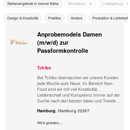
Stellenangebote in meiner Nähe
Montabaur
0
Ludwigsburg
0
Design & Kreativität
Praktika
Andere
Produktion & Lieferkette
Anprobemodels Damen
(m/w/d) zur
Passformkontrolle
Tchibo
Bei Tchibo überraschen wir unsere Kunden
jede Woche aufs Neue. Im Bereich Non-
Food sind wir mit viel Kreativität,
Leidenschaft und Kompetenz immer auf der
Suche nach den besten Ideen und Trends.
Nur so können wir gute Produkte noch
Hamburg
,
Hamburg
22297
besser machen und ständig
weiterentwickeln. Dabei stehen nicht...
Wird geladen...