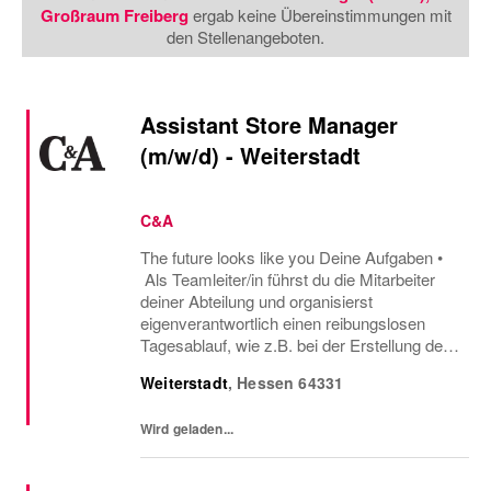
Großraum Freiberg
ergab keine Übereinstimmungen mit
den Stellenangeboten.
Assistant Store Manager
(m/w/d) - Weiterstadt
C&A
The future looks like you Deine Aufgaben •
Als Teamleiter/in führst du die Mitarbeiter
deiner Abteilung und organisierst
eigenverantwortlich einen reibungslosen
Tagesablauf, wie z.B. bei der Erstellung der
Mitarbeitereinsatzpläne oder beim
Weiterstadt
,
Hessen
64331
Warenmanagement. • Wenn es ums
Verkaufen geht,...
Wird geladen...