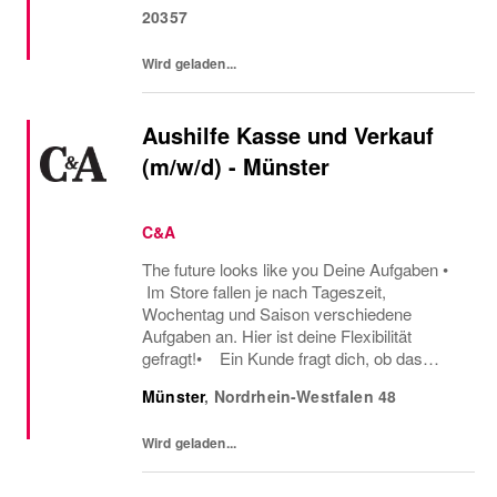
20357
Wird geladen...
Aushilfe Kasse und Verkauf
(m/w/d) - Münster
C&A
The future looks like you Deine Aufgaben •
Im Store fallen je nach Tageszeit,
Wochentag und Saison verschiedene
Aufgaben an. Hier ist deine Flexibilität
gefragt!• Ein Kunde fragt dich, ob das
Oberteil auch in einer anderen Farbe oder
Münster
,
Nordrhein-Westfalen
48
Größe verfügbar ist oder welcher Gürtel gut
zu der neuen...
Wird geladen...