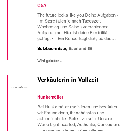
C&A
The future looks like you Deine Aufgaben •
Im Store fallen je nach Tageszeit,
Wochentag und Saison verschiedene
Aufgaben an. Hier ist deine Flexibilität
gefragt!• Ein Kunde fragt dich, ob das
Oberteil auch in einer anderen Farbe oder
Sulzbach/Saar
,
Saarland
66
Größe verfügbar ist oder welcher Gürtel gut
zu der neuen...
Wird geladen...
Verkäuferin in Vollzeit
Hunkemöller
Bei Hunkemöller motivieren und bestärken
wir Frauen darin, ihr schönstes und
authentischstes Selbst zu sein. Unsere
Werte Light-hearted, Authentic, Curious und
Empowering stehen für ein offenes,