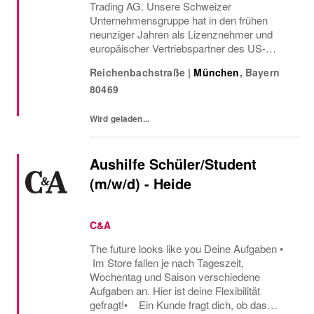
Trading AG. Unsere Schweizer
Unternehmensgruppe hat in den frühen
neunziger Jahren als Lizenznehmer und
europäischer Vertriebspartner des US-
amerikanischen
Reichenbachstraße
|
München
,
Bayern
Arbeitsbekleidungsherstellers Carhartt ihren
80469
Anfang genommen.
Wird geladen...
Aushilfe Schüler/Student
(m/w/d) - Heide
C&A
The future looks like you Deine Aufgaben •
Im Store fallen je nach Tageszeit,
Wochentag und Saison verschiedene
Aufgaben an. Hier ist deine Flexibilität
gefragt!• Ein Kunde fragt dich, ob das