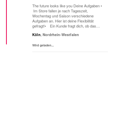
The future looks like you Deine Aufgaben •
Im Store fallen je nach Tageszeit,
Wochentag und Saison verschiedene
Aufgaben an. Hier ist deine Flexibilität
gefragt!• Ein Kunde fragt dich, ob das
Oberteil auch in einer anderen Farbe oder
Köln
,
Nordrhein-Westfalen
Größe verfügbar ist oder welcher Gürtel gut
zu der neuen...
Wird geladen...