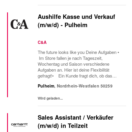
Aushilfe Kasse und Verkauf
(m/w/d) - Pulheim
C&A
The future looks like you Deine Aufgaben •
Im Store fallen je nach Tageszeit,
Wochentag und Saison verschiedene
Aufgaben an. Hier ist deine Flexibilität
gefragt!• Ein Kunde fragt dich, ob das
Oberteil auch in einer anderen Farbe oder
Pulheim
,
Nordrhein-Westfalen
50259
Größe verfügbar ist oder welcher Gürtel gut
zu der neuen...
Wird geladen...
Sales Assistant / Verkäufer
(m/w/d) in Teilzeit