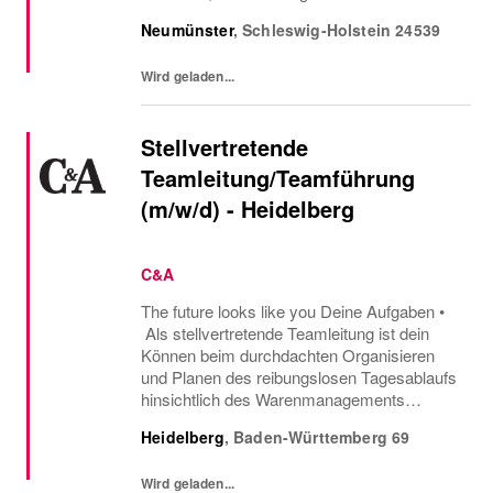
und suchst einen Minijob? Dann bist du bei
Neumünster
,
Schleswig-Holstein
24539
uns genau richtig! Jobbe flexibel als Aushilfe
im Verkauf...
Wird geladen...
Stellvertretende
Teamleitung/Teamführung
(m/w/d) - Heidelberg
C&A
The future looks like you Deine Aufgaben •
Als stellvertretende Teamleitung ist dein
Können beim durchdachten Organisieren
und Planen des reibungslosen Tagesablaufs
hinsichtlich des Warenmanagements
gefragt. • Während der Abwesenheit des
Heidelberg
,
Baden-Württemberg
69
Teamleiters übernimmst du die
Mitarbeiterführung. In...
Wird geladen...