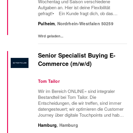
Wochentag und Saison verschiedene
Aufgaben an. Hier ist deine Flexibilität
gefragt!• Ein Kunde fragt dich, ob das
Oberteil auch in einer anderen Farbe oder
Pulheim
,
Nordrhein-Westfalen
50259
Größe verfügbar ist oder welcher Gürtel gut
zu der neuen...
Wird geladen...
Senior Specialist Buying E-
Commerce (m/w/d)
Tom Tailor
Wir im Bereich ONLINE« sind integraler
Bestandteil bei Tom Tailor. Die
Entscheidungen, die wir treffen, sind immer
datengesteuert; wir optimieren die Customer
Journey über digitale Touchpoints und haben
dabei stets die Bedürfnisse unserer
Hamburg
,
Hamburg
Endkund:innen im Fokus. Da der E-Shop
sowie der Vertrieb...