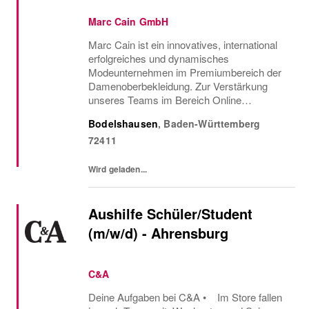
Marc Cain GmbH
Marc Cain ist ein innovatives, international
erfolgreiches und dyna­misches
Modeunternehmen im Premiumbereich der
Damenoberbekleidung. Zur Verstärkung
unseres Teams im Bereich Online
Marketing suchen wir baldmöglichst
Bodelshausen
,
Baden-Württemberg
einenDigital Marketing Specialist (GN) -
72411
Befristet auf 2 JahreHeadquarter...
Wird geladen...
Aushilfe Schüler/Student
(m/w/d) - Ahrensburg
C&A
Deine Aufgaben bei C&A • Im Store fallen