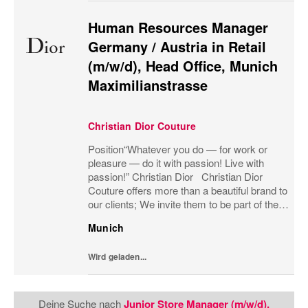
Human Resources Manager
Germany / Austria in Retail
(m/w/d), Head Office, Munich
Maximilianstrasse
Christian Dior Couture
Position“Whatever you do — for work or
pleasure — do it with passion! Live with
passion!” Christian Dior Christian Dior
Couture offers more than a beautiful brand to
our clients; We invite them to be part of the
heritage, to share our passion for luxury and
Munich
to be part of the Dior family. We...
Wird geladen...
Deine Suche nach
Junior Store Manager (m/w/d),