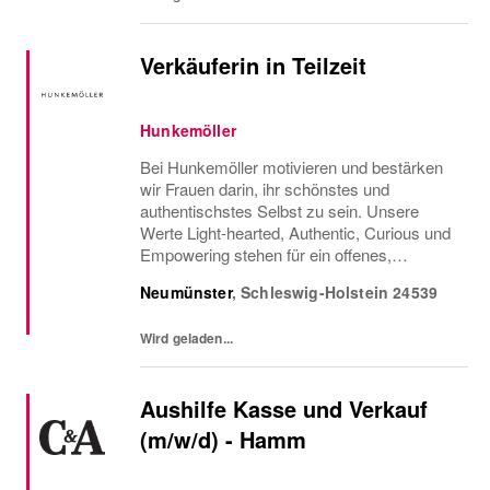
Verkäuferin in Teilzeit
Hunkemöller
Bei Hunkemöller motivieren und bestärken
wir Frauen darin, ihr schönstes und
authentischstes Selbst zu sein. Unsere
Werte Light-hearted, Authentic, Curious und
Empowering stehen für ein offenes,
ehrliches und positives Miteinander, in dem
Neumünster
,
Schleswig-Holstein
24539
Neugier, Vertrauen und persönliches
Wachstum gefördert...
Wird geladen...
Aushilfe Kasse und Verkauf
(m/w/d) - Hamm