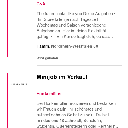
C&A
The future looks like you Deine Aufgaben •
Im Store fallen je nach Tageszeit,
Wochentag und Saison verschiedene
Aufgaben an. Hier ist deine Flexibilität
gefragt!• Ein Kunde fragt dich, ob das
Oberteil auch in einer anderen Farbe oder
Hamm
,
Nordrhein-Westfalen
59
Größe verfügbar ist oder welcher Gürtel gut
zu der neuen...
Wird geladen...
Minijob im Verkauf
Hunkemöller
Bei Hunkemöller motivieren und bestärken
wir Frauen darin, ihr schönstes und
authentischstes Selbst zu sein. Du bist
mindestens 18 Jahre alt, Schülerin,
Studentin, Quereinsteigerin oder Rentnerin