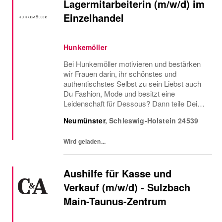
Lagermitarbeiterin (m/w/d) im
Einzelhandel
Hunkemöller
Bei Hunkemöller motivieren und bestärken
wir Frauen darin, ihr schönstes und
authentischstes Selbst zu sein Liebst auch
Du Fashion, Mode und besitzt eine
Leidenschaft für Dessous? Dann teile Deine
Begeisterung mit uns und werde unsere
Neumünster
,
Schleswig-Holstein
24539
neuer Lagermitarbeiterin in Teilzeit mit 18 –
25 Wochenstunden...
Wird geladen...
Aushilfe für Kasse und
Verkauf (m/w/d) - Sulzbach
Main-Taunus-Zentrum