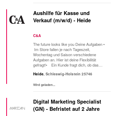
Aushilfe für Kasse und
Verkauf (m/w/d) - Heide
C&A
The future looks like you Deine Aufgaben •
Im Store fallen je nach Tageszeit,
Wochentag und Saison verschiedene
Aufgaben an. Hier ist deine Flexibilität
gefragt!• Ein Kunde fragt dich, ob das
Oberteil auch in einer anderen Farbe oder
Heide
,
Schleswig-Holstein
25746
Größe verfügbar ist oder welcher Gürtel gut
zu der neuen...
Wird geladen...
Digital Marketing Specialist
(GN) - Befristet auf 2 Jahre