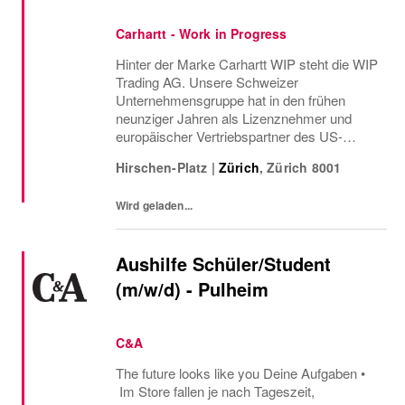
Carhartt - Work in Progress
Hinter der Marke Carhartt WIP steht die WIP
Trading AG. Unsere Schweizer
Unternehmensgruppe hat in den frühen
neunziger Jahren als Lizenznehmer und
europäischer Vertriebspartner des US-
amerikanischen
Hirschen-Platz
|
Zürich
,
Zürich
8001
Arbeitsbekleidungsherstellers Carhartt ihren
Anfang genommen.
Wird geladen...
Aushilfe Schüler/Student
(m/w/d) - Pulheim
C&A
The future looks like you Deine Aufgaben •
Im Store fallen je nach Tageszeit,