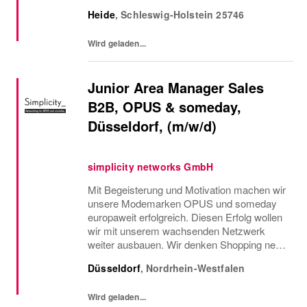
Oberteil auch in einer anderen Farbe oder
Heide
,
Schleswig-Holstein
25746
Größe verfügbar ist oder welcher Gürtel gut
zu der neuen...
Wird geladen...
Junior Area Manager Sales
B2B, OPUS & someday,
Düsseldorf, (m/w/d)
simplicity networks GmbH
Mit Begeisterung und Motivation machen wir
unsere Modemarken OPUS und someday
europaweit erfolgreich. Diesen Erfolg wollen
wir mit unserem wachsenden Netzwerk
weiter ausbauen. Wir denken Shopping neu.
Wir haben große Ziele und arbeiten im
Düsseldorf
,
Nordrhein-Westfalen
Detail. Im Sales stehen die Zusammenarbeit
mit unseren...
Wird geladen...