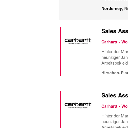
Norderney
,
N
Sales Assi
Carhartt - Wo
Hinter der Ma
neunziger Jah
Arbeitsbeklei
Hirschen-Pla
Sales Assi
Carhartt - Wo
Hinter der Ma
neunziger Jah
Arbeitsbeklei