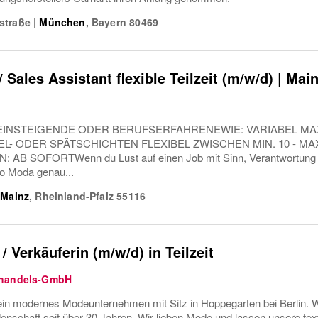
straße
|
München
,
Bayern
80469
 Sales Assistant flexible Teilzeit (m/w/d) | Mai
INSTEIGENDE ODER BERUFSERFAHRENEWIE: VARIABEL MAX
EL- ODER SPÄTSCHICHTEN FLEXIBEL ZWISCHEN MIN. 10 - MA
B SOFORTWenn du Lust auf einen Job mit Sinn, Verantwortung un
ro Moda genau...
Mainz
,
Rheinland-Pfalz
55116
/ Verkäuferin (m/w/d) in Teilzeit
ßhandels-GmbH
ein modernes Modeunternehmen mit Sitz in Hoppegarten bei Berl
denschaft seit über 30 Jahren. Wir lieben Mode und lassen unsere tex