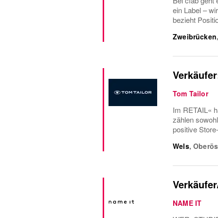
Bei cfab geht
ein Label – wi
bezieht Positi
Zweibrücken
Verkäufer
Tom Tailor
Im RETAIL« ha
zählen sowohl 
positive Store
Wels
,
Oberös
Verkäufer
NAME IT