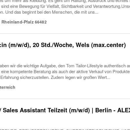
 es um mehr als Kleidung. Es geht um Haltung, Ausdruck und echte
r sind eine Bewegung für Vielfalt, Sichtbarkeit und Verantwortung.Uns
on. Und das beginnt bei den Menschen, die mit uns...
,
Rheinland-Pfalz
66482
:in (m/w/d), 20 Std./Woche, Wels (max.center)
ben wir die wichtige Aufgabe, den Tom Tailor-Lifestyle authentisch
eine kompetente Beratung als auch der aktive Verkauf von Produkten.
-Erfahrung sicherzustellen. Zudem legen wir großen Wert...
terreich
/ Sales Assistant Teilzeit (m/w/d) | Berlin - AL