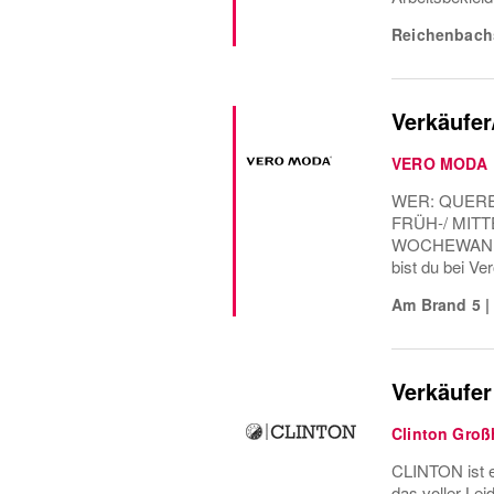
Reichenbach
Verkäufer/
VERO MODA
WER: QUERE
FRÜH-/ MITT
WOCHEWANN: A
bist du bei Ve
Am Brand 5
|
Verkäufer 
Clinton Gro
CLINTON ist 
das voller Lei