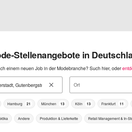
de-Stellenangebote in Deutschl
ch einem neuen Job in der Modebranche? Such hier, oder
entd
Ort
Hamburg
21
München
13
Köln
13
Frankfurt
11
ktika
Andere
Produktion & Lieferkette
Retail Management & In-St