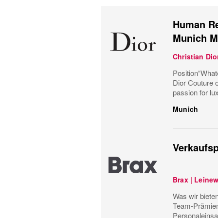
Human Res
Munich M
Christian Dio
Position“Whate
Dior Couture o
passion for lux
Munich
Verkaufsp
Brax | Leine
Was wir bieten
Team-Prämiens
Personaleinsa