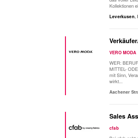
Kollektionen 
Leverkusen
,
Verkäufer
VERO MODA
WER: BERUF
MITTEL- OD
mit Sinn, Ver
wirkt...
Aachener Str
Sales Ass
cfab