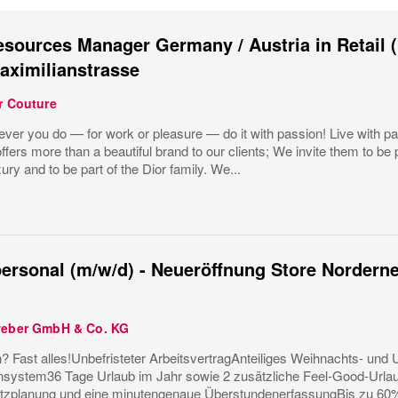
ources Manager Germany / Austria in Retail (
aximilianstrasse
r Couture
ver you do — for work or pleasure — do it with passion! Live with pa
ffers more than a beautiful brand to our clients; We invite them to be p
ury and to be part of the Dior family. We...
ersonal (m/w/d) - Neueröffnung Store Nordern
weber GmbH & Co. KG
? Fast alles!Unbefristeter ArbeitsvertragAnteiliges Weihnachts- und U
ystem36 Tage Urlaub im Jahr sowie 2 zusätzliche Feel-Good-Urla
tzplanung und eine minutengenaue ÜberstundenerfassungBis zu 60%