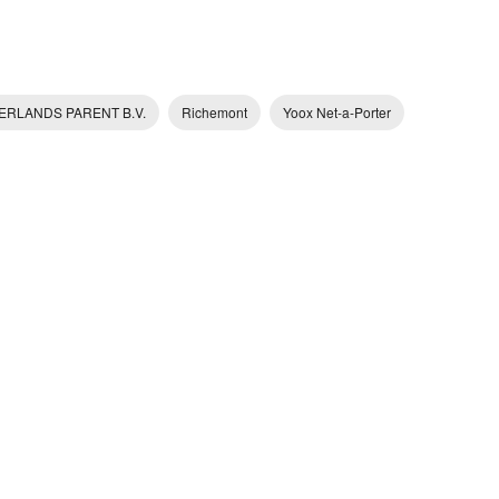
ERLANDS PARENT B.V.
Richemont
Yoox Net-a-Porter