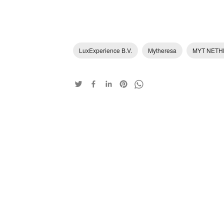
LuxExperience B.V.
Mytheresa
MYT NETH