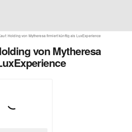
uf: Holding von Mytheresa firmiert künftig als LuxExperience
olding von Mytheresa
s LuxExperience