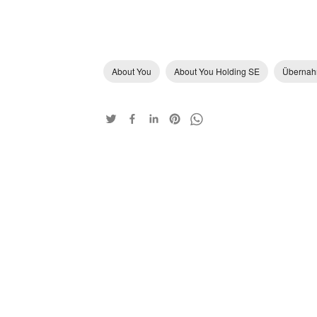
About You
About You Holding SE
Überna