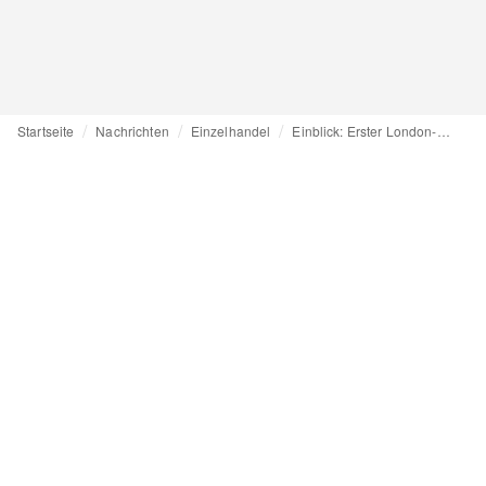
Startseite
Nachrichten
Einzelhandel
Einblick: Erster London-Store von Dries van Noten