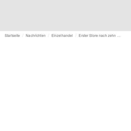
Startseite
Nachrichten
Einzelhandel
Erster Store nach zehn Jahren: Robert Ley auf Expansionskurs