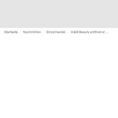
Startseite
Nachrichten
Einzelhandel
H&M Beauty eröffnet erste Flagships in Schweden