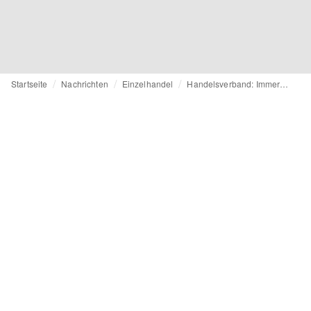
Startseite
Nachrichten
Einzelhandel
Handelsverband: Immer mehr kleine Läden geraten unter Druck