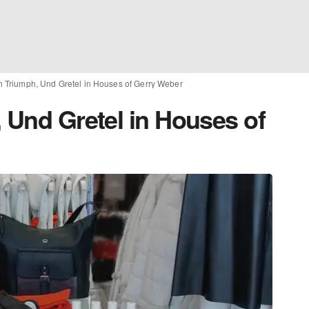
h Triumph, Und Gretel in Houses of Gerry Weber
 Und Gretel in Houses of