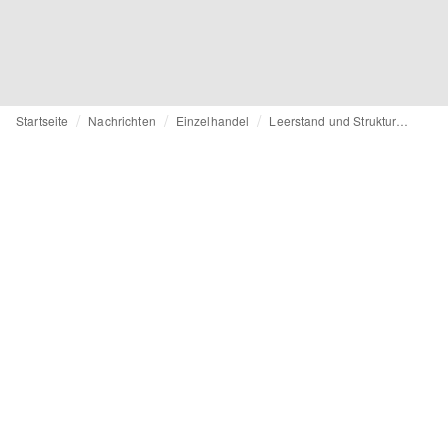
Startseite
Nachrichten
Einzelhandel
Leerstand und Strukturwandel - Wie steht es um Hessens Innenstädte?